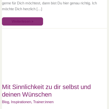
gerne für Dich möchtest, dann bist Du hier genau richtig. Ich
möchte Dich herzlich […]
Weiterlesen »
Mit
Sinnlichkeit
zu
dir
selbst
und
deinen
Wünschen
Mit Sinnlichkeit zu dir selbst und
deinen Wünschen
Blog
,
Inspirationen
,
Trainer:innen