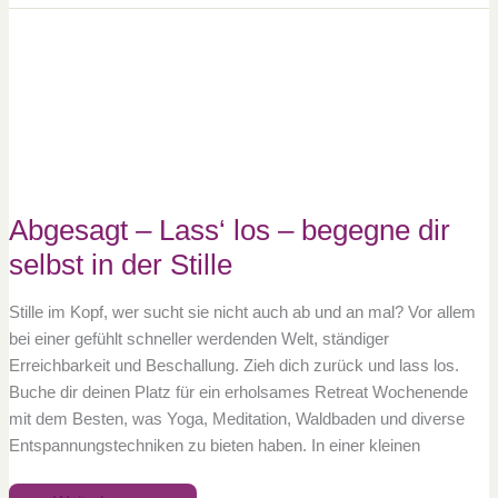
Abgesagt
–
Lass‘
los
–
begegne
dir
selbst
in
der
Stille
Abgesagt – Lass‘ los – begegne dir
selbst in der Stille
Stille im Kopf, wer sucht sie nicht auch ab und an mal? Vor allem
bei einer gefühlt schneller werdenden Welt, ständiger
Erreichbarkeit und Beschallung. Zieh dich zurück und lass los.
Buche dir deinen Platz für ein erholsames Retreat Wochenende
mit dem Besten, was Yoga, Meditation, Waldbaden und diverse
Entspannungstechniken zu bieten haben. In einer kleinen