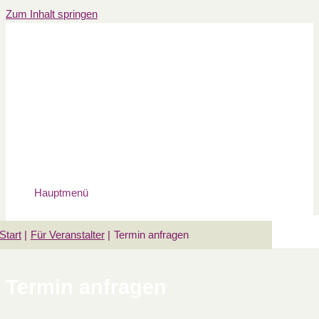
Zum Inhalt springen
Hauptmenü
Start
Für Veranstalter
Termin anfragen
Termin anfragen