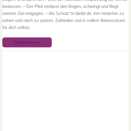
loslassen. – Der Pfeil verlässt den Bogen, schwingt und fliegt
seinem Ziel entgegen. – Als Schütz*in bleibt dir, ihm hinterher zu
sehen und nach zu spüren. Zufrieden und in vollem Bewusstsein
für dich selbst,
Weiterlesen »
Pilates
trifft
Yoga
–
mit
Kraft
und
Balance
im
Flow