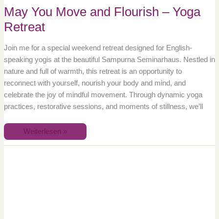
May You Move and Flourish – Yoga
Retreat
Join me for a special weekend retreat designed for English-
speaking yogis at the beautiful Sampurna Seminarhaus. Nestled in
nature and full of warmth, this retreat is an opportunity to
reconnect with yourself, nourish your body and mind, and
celebrate the joy of mindful movement. Through dynamic yoga
practices, restorative sessions, and moments of stillness, we’ll
Weiterlesen »
Haka
–
die
Quelle
zu
deiner
Kraft!