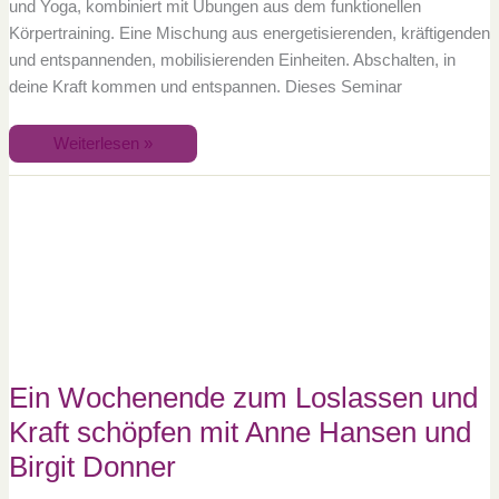
und Yoga, kombiniert mit Übungen aus dem funktionellen
Körpertraining. Eine Mischung aus energetisierenden, kräftigenden
und entspannenden, mobilisierenden Einheiten. Abschalten, in
deine Kraft kommen und entspannen. Dieses Seminar
Weiterlesen »
Ein
Wochenende
zum
Loslassen
und
Kraft
schöpfen
mit
Anne
Hansen
und
Birgit
Donner
Ein Wochenende zum Loslassen und
Kraft schöpfen mit Anne Hansen und
Birgit Donner