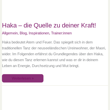
Haka – die Quelle zu deiner Kraft!
Allgemein
,
Blog
,
Inspirationen
,
Trainer:innen
Haka bedeutet Atem und Feuer. Das spiegelt sich in dem
traditionellen Tanz der neuseeländischen Ureinwohner, der Maori,
wider. Im Folgenden erfährst du Grundlegendes über den Haka,
wie du diesen Tanz erlernen kannst und was er dir in deinem
Leben an Energie, Durchsetzung und Mut bringt.
Weiterlesen »
Ausgebucht
mit
Warteliste
–
Ein
Wochenende
für