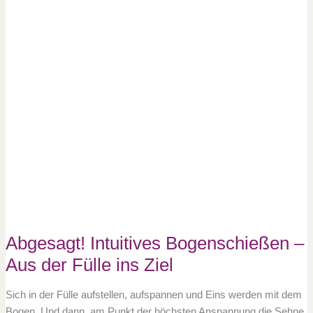
Intuitives
Bogenschießen
–
Aus
der
Fülle
ins
Ziel
Abgesagt! Intuitives Bogenschießen –
Aus der Fülle ins Ziel
Sich in der Fülle aufstellen, aufspannen und Eins werden mit dem
Bogen. Und dann, am Punkt der höchsten Anspannung die Sehne