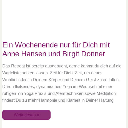
für
Dich
mit
Anne
Hansen
und
Birgit
Donner
Ein Wochenende nur für Dich mit
Anne Hansen und Birgit Donner
Das Retreat ist bereits ausgebucht, gerne kannst du dich auf die
Warteliste setzen lassen. Zeit für Dich. Zeit, um neues
Wohlbefinden in Deinem Körper und Deinem Geist zu entfalten.
Durch fließendes, dynamisches Yoga im Wechsel mit einer
ruhigen Yin Yoga Praxis und Atemtechniken sowie Meditation
findest Du zu mehr Harmonie und Klarheit in Deiner Haltung,
Weiterlesen »
Pilates