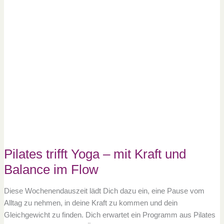
trifft
Yoga
–
mit
Kraft
und
Balance
im
Flow
Pilates trifft Yoga – mit Kraft und
Balance im Flow
Diese Wochenendauszeit lädt Dich dazu ein, eine Pause vom
Alltag zu nehmen, in deine Kraft zu kommen und dein
Gleichgewicht zu finden. Dich erwartet ein Programm aus Pilates