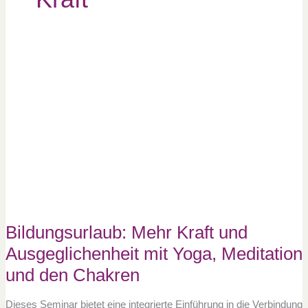
Bildungsurlaub:
Mehr
Kraft
und
Ausgeglichenheit
mit
Yoga,
Meditation
und
den
Chakren
Bildungsurlaub: Mehr Kraft und
Ausgeglichenheit mit Yoga, Meditation
und den Chakren
Dieses Seminar bietet eine integrierte Einführung in die Verbindung