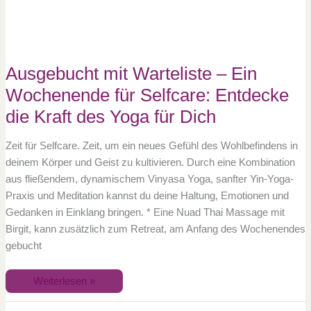
Selfcare:
Entdecke
die
Kraft
des
Yoga
für
Ausgebucht mit Warteliste – Ein
Dich
Wochenende für Selfcare: Entdecke
die Kraft des Yoga für Dich
Zeit für Selfcare. Zeit, um ein neues Gefühl des Wohlbefindens in
deinem Körper und Geist zu kultivieren. Durch eine Kombination
aus fließendem, dynamischem Vinyasa Yoga, sanfter Yin-Yoga-
Praxis und Meditation kannst du deine Haltung, Emotionen und
Gedanken in Einklang bringen. * Eine Nuad Thai Massage mit
Birgit, kann zusätzlich zum Retreat, am Anfang des Wochenendes
gebucht
Weiterlesen »
Abgesagt!