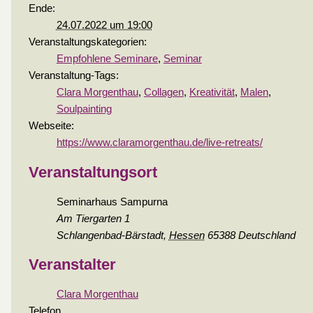
Ende:
24.07.2022 um 19:00
Veranstaltungskategorien:
Empfohlene Seminare
,
Seminar
Veranstaltung-Tags:
Clara Morgenthau
,
Collagen
,
Kreativität
,
Malen
,
Soulpainting
Webseite:
https://www.claramorgenthau.de/live-retreats/
Veranstaltungsort
Seminarhaus Sampurna
Am Tiergarten 1
Schlangenbad-Bärstadt
,
Hessen
65388
Deutschland
Veranstalter
Clara Morgenthau
Telefon