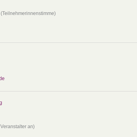
.“ (Teilnehmerinnenstimme)
de
g
Veranstalter an)