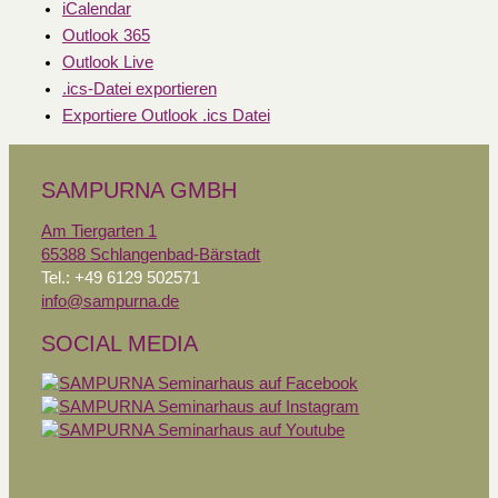
iCalendar
Outlook 365
Outlook Live
.ics-Datei exportieren
Exportiere Outlook .ics Datei
SAMPURNA GMBH
Am Tiergarten 1
65388 Schlangenbad-Bärstadt
Tel.: +49 6129 502571
info@sampurna.de
SOCIAL MEDIA