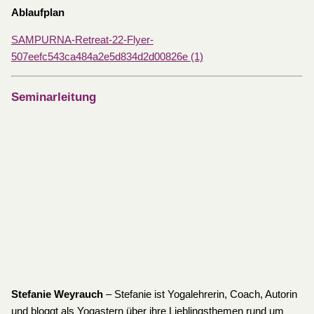
Ablaufplan
SAMPURNA-Retreat-22-Flyer-
507eefc543ca484a2e5d834d2d00826e (1)
Seminarleitung
Stefanie Weyrauch
– Stefanie ist Yogalehrerin, Coach, Autorin
und bloggt als Yogastern über ihre Lieblingsthemen rund um