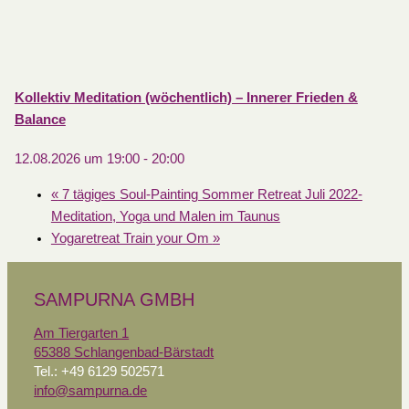
Kollektiv Meditation (wöchentlich) – Innerer Frieden &
Balance
12.08.2026 um 19:00
-
20:00
«
7 tägiges Soul-Painting Sommer Retreat Juli 2022-
Meditation, Yoga und Malen im Taunus
Yogaretreat Train your Om
»
SAMPURNA GMBH
Am Tiergarten 1
65388 Schlangenbad-Bärstadt
Tel.: +49 6129 502571
info@sampurna.de