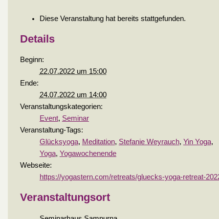
Diese Veranstaltung hat bereits stattgefunden.
Details
Beginn:
22.07.2022 um 15:00
Ende:
24.07.2022 um 14:00
Veranstaltungskategorien:
Event
,
Seminar
Veranstaltung-Tags:
Glücksyoga
,
Meditation
,
Stefanie Weyrauch
,
Yin Yoga
,
Yoga
,
Yogawochenende
Webseite:
https://yogastern.com/retreats/gluecks-yoga-retreat-202
Veranstaltungsort
Seminarhaus Sampurna