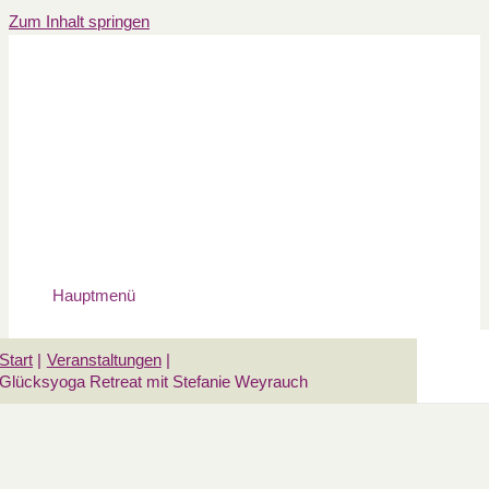
Zum Inhalt springen
Hauptmenü
Start
Veranstaltungen
Glücksyoga Retreat mit Stefanie Weyrauch