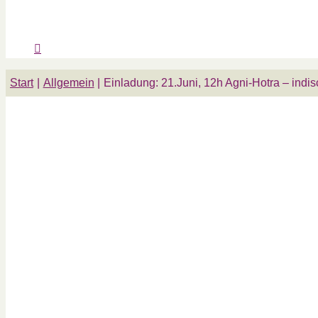
Start
Allgemein
Einladung: 21.Juni, 12h Agni-Hotra – i