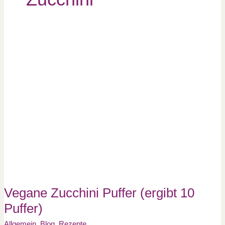
Vegane
Zucchini
Puffer
(ergibt
10
Puffer)
Vegane Zucchini Puffer (ergibt 10
Puffer)
Allgemein
,
Blog
,
Rezepte