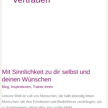
Mit
Sinnlichkeit
zu
dir
selbst
und
deinen
Wünschen
Mit Sinnlichkeit zu dir selbst und
deinen Wünschen
Blog
,
Inspirationen
,
Trainer:innen
Unsere Welt ist voll von Menschen, die halb lebendig leben.
Menschen, die ihre Emotionen und Bedürfnisse verdrängen, um
zu funktionieren, damit alles am Laufen bleibt…