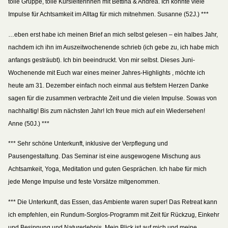
tolle Gruppe, tolle Kursleiterinnen mit Bettina & Andrea. Ich konnte viele
Impulse für Achtsamkeit im Alltag für mich mitnehmen. Susanne (52J.) ***
…eben erst habe ich meinen Brief an mich selbst gelesen – ein halbes Jahr,
nachdem ich ihn im Auszeitwochenende schrieb (ich gebe zu, ich habe mich
anfangs gesträubt). Ich bin beeindruckt. Von mir selbst. Dieses Juni-
Wochenende mit Euch war eines meiner Jahres-Highlights , möchte ich
heute am 31. Dezember einfach noch einmal aus tiefstem Herzen Danke
sagen für die zusammen verbrachte Zeit und die vielen Impulse. Sowas von
nachhaltig! Bis zum nächsten Jahr! Ich freue mich auf ein Wiedersehen!
Anne (50J.) ***
*** Sehr schöne Unterkunft, inklusive der Verpflegung und
Pausengestaltung. Das Seminar ist eine ausgewogene Mischung aus
Achtsamkeit, Yoga, Meditation und guten Gesprächen. Ich habe für mich
jede Menge Impulse und feste Vorsätze mitgenommen.
*** Die Unterkunft, das Essen, das Ambiente waren super! Das Retreat kann
ich empfehlen, ein Rundum-Sorglos-Programm mit Zeit für Rückzug, Einkehr
und Besinnung und Naturerlebnis. Mein Blick ist auf mich und meine