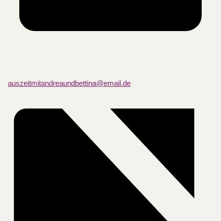
auszeitmitandreaundbettina@email.de