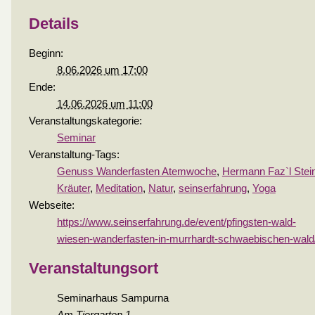
Details
Beginn:
8.06.2026 um 17:00
Ende:
14.06.2026 um 11:00
Veranstaltungskategorie:
Seminar
Veranstaltung-Tags:
Genuss Wanderfasten Atemwoche
,
Hermann Faz`l Stei
Kräuter
,
Meditation
,
Natur
,
seinserfahrung
,
Yoga
Webseite:
https://www.seinserfahrung.de/event/pfingsten-wald-
wiesen-wanderfasten-in-murrhardt-schwaebischen-wald
Veranstaltungsort
Seminarhaus Sampurna