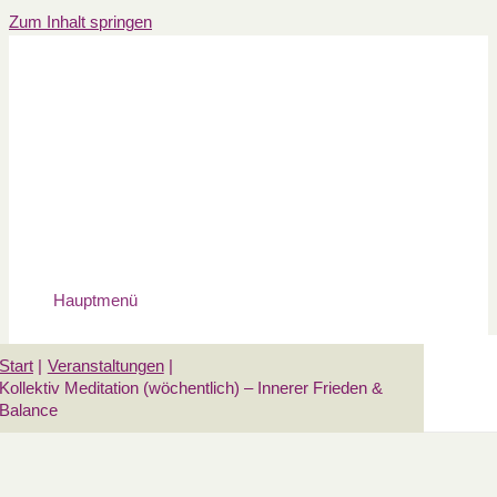
Zum Inhalt springen
Hauptmenü
Start
Veranstaltungen
Kollektiv Meditation (wöchentlich) – Innerer Frieden &
Balance