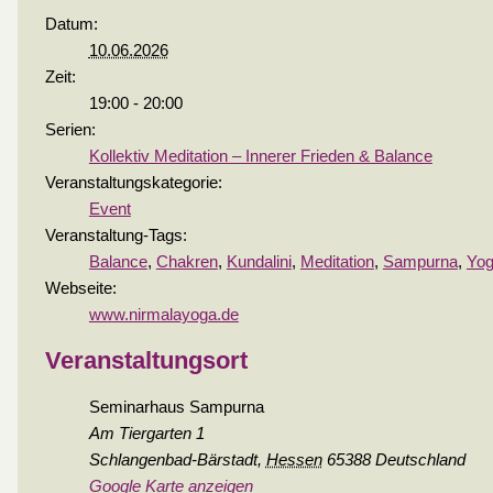
Datum:
10.06.2026
Zeit:
19:00 - 20:00
Serien:
Kollektiv Meditation – Innerer Frieden & Balance
Veranstaltungskategorie:
Event
Veranstaltung-Tags:
Balance
,
Chakren
,
Kundalini
,
Meditation
,
Sampurna
,
Yo
Webseite:
www.nirmalayoga.de
Veranstaltungsort
Seminarhaus Sampurna
Am Tiergarten 1
Schlangenbad-Bärstadt
,
Hessen
65388
Deutschland
Google Karte anzeigen