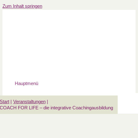
Zum Inhalt springen
Hauptmenü
Start
Veranstaltungen
COACH FOR LIFE – die integrative Coachingausbildung