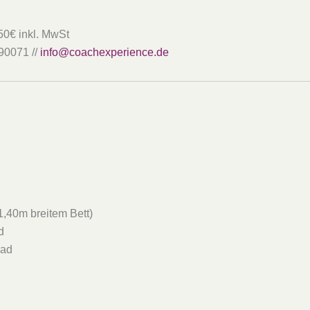
50€ inkl. MwSt
90071 //
info@coachexperience.de
1,40m breitem Bett)
d
Bad