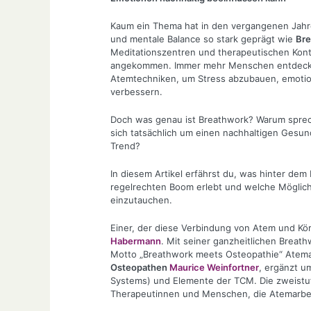
Kaum ein Thema hat in den vergangenen Jahre
und mentale Balance so stark geprägt wie
Bre
Meditationszentren und therapeutischen Konte
angekommen. Immer mehr Menschen entdecken
Atemtechniken, um Stress abzubauen, emotion
verbessern.
Doch was genau ist Breathwork? Warum sprec
sich tatsächlich um einen nachhaltigen Gesu
Trend?
In diesem Artikel erfährst du, was hinter dem
regelrechten Boom erlebt und welche Möglichke
einzutauchen.
Einer, der diese Verbindung von Atem und Kör
Habermann
. Mit seiner ganzheitlichen Breat
Motto „Breathwork meets Osteopathie“ Atema
Osteopathen
Maurice Weinfortner
, ergänzt u
Systems) und Elemente der TCM. Die zweistufi
Therapeutinnen und Menschen, die Atemarbeit