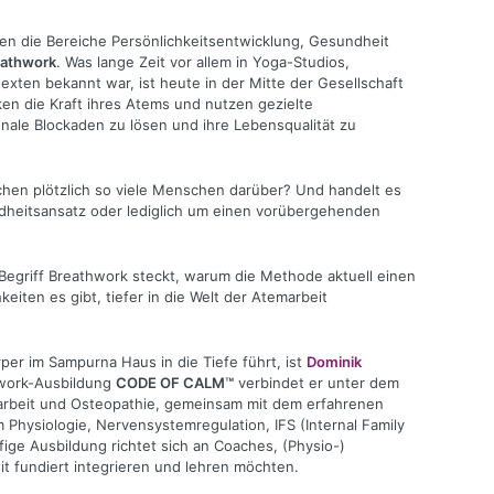
n die Bereiche Persönlichkeitsentwicklung, Gesundheit
athwork
. Was lange Zeit vor allem in Yoga-Studios,
xten bekannt war, ist heute in der Mitte der Gesellschaft
 die Kraft ihres Atems und nutzen gezielte
ale Blockaden zu lösen und ihre Lebensqualität zu
hen plötzlich so viele Menschen darüber? Und handelt es
ndheitsansatz oder lediglich um einen vorübergehenden
 Begriff Breathwork steckt, warum die Methode aktuell einen
iten es gibt, tiefer in die Welt der Atemarbeit
per im Sampurna Haus in die Tiefe führt, ist
Dominik
hwork-Ausbildung
CODE OF CALM™
verbindet er unter dem
rbeit und Osteopathie, gemeinsam mit dem erfahrenen
m Physiologie, Nervensystemregulation, IFS (Internal Family
ge Ausbildung richtet sich an Coaches, (Physio-)
 fundiert integrieren und lehren möchten.