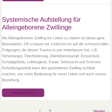
Systemische
Aufstellung
für
Alleingeborene
Systemische Aufstellung für
Zwillinge
Alleingeborene Zwillinge
Als Alleingeborener Zwilling ins Leben zu starten ist etwas ganz
Besonderes. Oft schauen wir zunächst nur auf die schmerzvollen
Prägungen, die dieses Trauma in uns hinterlassen hat. z.B.
Verlustangst, Überforderung, Überlebenskampf, Einsamkeit,
Schuldgefühle, Leblosigkeit, Trauer, Sehnsucht und Schmerz
Aufstellungsarbeit kann den gestorbenen Zwilling sichtbar
machen, uns seine Bedeutung für unser Leben und auch unsere
Beziehung
Weiterlesen »
1
2
Weiter
→