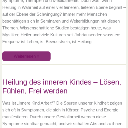
Symptome, Therapien und Medikamente. Doch was, wenn
Heilung in Wahrheit auf einer viel feineren, tieferen Ebene beginnt –
auf der Ebene der Schwingung? Immer mehr Menschen
beschäftigen sich in Seminaren und Weiterbildungen mit diesen
Themen. Wissenschaftliche Studien bestätigen heute, was
Mystiker, Heiler und viele Kulturen seit Jahrtausenden wussten:
Frequenz ist Leben, ist Bewusstsein, ist Heilung.
Weiterlesen »
Heilung
des
inneren
Kindes
Heilung des inneren Kindes – Lösen,
–
Lösen,
Fühlen, Frei werden
Fühlen,
Frei
werden
Was ist „Innere Kind Arbeit“? Die Spuren unserer Kindheit zeigen
sich oft in Symptomen, die sich in Körper, Psyche und Energie
manifestieren. Durch unsere Gestaltarbeit werden diese
Symptome sichtbar gemacht, und wir schaffen Abstand zu ihnen.