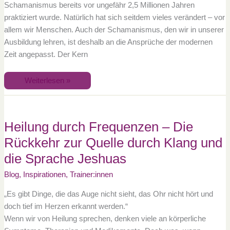
Schamanismus bereits vor ungefähr 2,5 Millionen Jahren
praktiziert wurde. Natürlich hat sich seitdem vieles verändert – vor
allem wir Menschen. Auch der Schamanismus, den wir in unserer
Ausbildung lehren, ist deshalb an die Ansprüche der modernen
Zeit angepasst. Der Kern
Weiterlesen »
Heilung
durch
Frequenzen
–
Heilung durch Frequenzen – Die
Die
Rückkehr
Rückkehr zur Quelle durch Klang und
zur
Quelle
die Sprache Jeshuas
durch
Klang
und
Blog
,
Inspirationen
,
Trainer:innen
die
Sprache
Jeshuas
„Es gibt Dinge, die das Auge nicht sieht, das Ohr nicht hört und
doch tief im Herzen erkannt werden.“
Wenn wir von Heilung sprechen, denken viele an körperliche