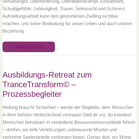
Verlustangst, Überforderung, Überlebenskampf, Einsamkeit,
Schuldgefühle, Leblosigkeit, Trauer, Sehnsucht und Schmerz
Aufstellungsarbeit kann den gestorbenen Zwilling sichtbar
machen, uns seine Bedeutung für unser Leben und auch unsere
Beziehung
Weiterlesen »
Ausbildungs-
Retreat
zum
TranceTransform©
Ausbildungs-Retreat zum
–
Prozessbegleiter
TranceTransform© –
Prozessbegleiter
Heilung braucht Sicherheit – werde der Begleiter, dem Menschen
in ihrer tiefsten Verletzlichkeit vertrauen Stell dir vor, du könntest
Menschen behutsam in veränderte Bewusstseinszustände führen
– dorthin, wo tiefe Verletzungen, unbewusste Muster und
verlorene Seelenanteile verborgen liegen. Genau dort, wo Worte