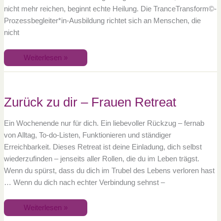
nicht mehr reichen, beginnt echte Heilung. Die TranceTransform©-
Prozessbegleiter*in-Ausbildung richtet sich an Menschen, die
nicht
Weiterlesen »
Zurück
zu
dir
–
Zurück zu dir – Frauen Retreat
Frauen
Retreat
Ein Wochenende nur für dich. Ein liebevoller Rückzug – fernab
von Alltag, To-do-Listen, Funktionieren und ständiger
Erreichbarkeit. Dieses Retreat ist deine Einladung, dich selbst
wiederzufinden – jenseits aller Rollen, die du im Leben trägst.
Wenn du spürst, dass du dich im Trubel des Lebens verloren hast
… Wenn du dich nach echter Verbindung sehnst –
Weiterlesen »