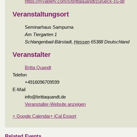
https://myablefy.com/s/brittaquandt/zurueck-zu-dir
Veranstaltungsort
Seminarhaus Sampurna
Am Tiergarten 1
Schlangenbad-Bärstadt
,
Hessen
65388
Deutschland
Veranstalter
Britta Quandt
Telefon
+4916096709599
E-Mail
info@brittaquandt.de
Veranstalter-Website anzeigen
+ Google Calendar
+ iCal Export
Related Events