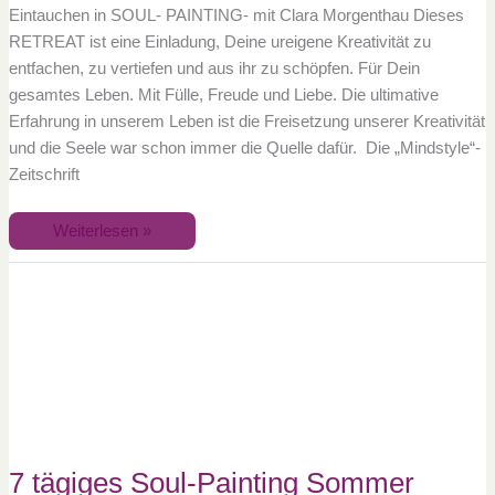
Eintauchen in SOUL- PAINTING- mit Clara Morgenthau Dieses
RETREAT ist eine Einladung, Deine ureigene Kreativität zu
entfachen, zu vertiefen und aus ihr zu schöpfen. Für Dein
gesamtes Leben. Mit Fülle, Freude und Liebe. Die ultimative
Erfahrung in unserem Leben ist die Freisetzung unserer Kreativität
und die Seele war schon immer die Quelle dafür. Die „Mindstyle“-
Zeitschrift
Weiterlesen »
7
tägiges
Soul-
Painting
Sommer
Retreat
Juli
2022-
Meditation,
Yoga
und
Malen
im
Taunus
7 tägiges Soul-Painting Sommer