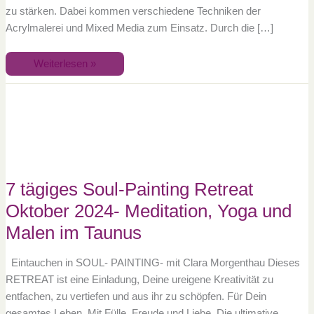
zu stärken. Dabei kommen verschiedene Techniken der
Acrylmalerei und Mixed Media zum Einsatz. Durch die […]
Weiterlesen »
7
tägiges
Soul-
Painting
Retreat
Oktober
2024-
Meditation,
Yoga
und
7 tägiges Soul-Painting Retreat
Malen
im
Taunus
Oktober 2024- Meditation, Yoga und
Malen im Taunus
Eintauchen in SOUL- PAINTING- mit Clara Morgenthau Dieses
RETREAT ist eine Einladung, Deine ureigene Kreativität zu
entfachen, zu vertiefen und aus ihr zu schöpfen. Für Dein
gesamtes Leben. Mit Fülle, Freude und Liebe. Die ultimative