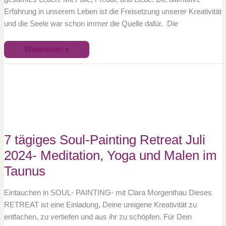
Erfahrung in unserem Leben ist die Freisetzung unserer Kreativität
und die Seele war schon immer die Quelle dafür. Die
Weiterlesen »
7
tägiges
Soul-
Painting
Retreat
Juli
2024-
Meditation,
Yoga
und
7 tägiges Soul-Painting Retreat Juli
Malen
im
Taunus
2024- Meditation, Yoga und Malen im
Taunus
Eintauchen in SOUL- PAINTING- mit Clara Morgenthau Dieses
RETREAT ist eine Einladung, Deine ureigene Kreativität zu
entfachen, zu vertiefen und aus ihr zu schöpfen. Für Dein