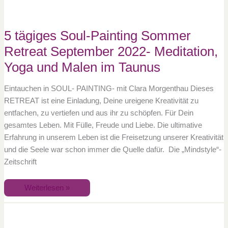
Yoga
und
Malen
im
Taunus
5 tägiges Soul-Painting Sommer
Retreat September 2022- Meditation,
Yoga und Malen im Taunus
Eintauchen in SOUL- PAINTING- mit Clara Morgenthau Dieses
RETREAT ist eine Einladung, Deine ureigene Kreativität zu
entfachen, zu vertiefen und aus ihr zu schöpfen. Für Dein
gesamtes Leben. Mit Fülle, Freude und Liebe. Die ultimative
Erfahrung in unserem Leben ist die Freisetzung unserer Kreativität
und die Seele war schon immer die Quelle dafür. Die „Mindstyle“-
Zeitschrift
Weiterlesen »
5
tägiges
Soul-
Painting