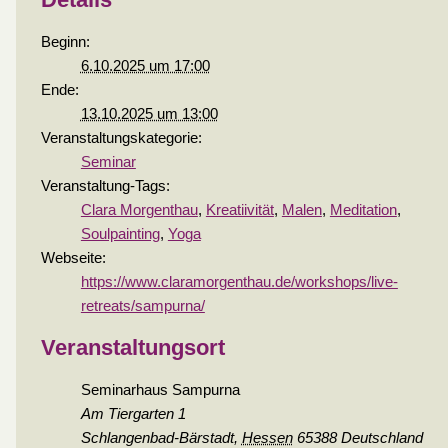
Beginn:
6.10.2025 um 17:00
Ende:
13.10.2025 um 13:00
Veranstaltungskategorie:
Seminar
Veranstaltung-Tags:
Clara Morgenthau
,
Kreatiivität
,
Malen
,
Meditation
,
Soulpainting
,
Yoga
Webseite:
https://www.claramorgenthau.de/workshops/live-
retreats/sampurna/
Veranstaltungsort
Seminarhaus Sampurna
Am Tiergarten 1
Schlangenbad-Bärstadt
,
Hessen
65388
Deutschland