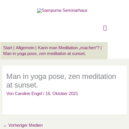
Zum
Suchen …
Hauptm
Inhalt
springen
Start
Allgemein
Kann man Meditation „machen“?
Man in yoga pose, zen meditation at sunset.
Man in yoga pose, zen meditation
at sunset.
Von
Caroline Engel
/
16. Oktober 2021
←
Vorheriger Medien