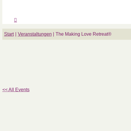
Start
Veranstaltungen
The Making Love Retreat®
<< All Events