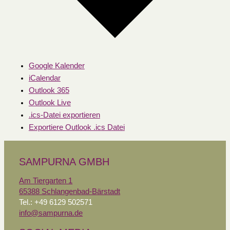
Google Kalender
iCalendar
Outlook 365
Outlook Live
.ics-Datei exportieren
Exportiere Outlook .ics Datei
SAMPURNA GMBH
Am Tiergarten 1
65388 Schlangenbad-Bärstadt
Tel.: +49 6129 502571
info@sampurna.de