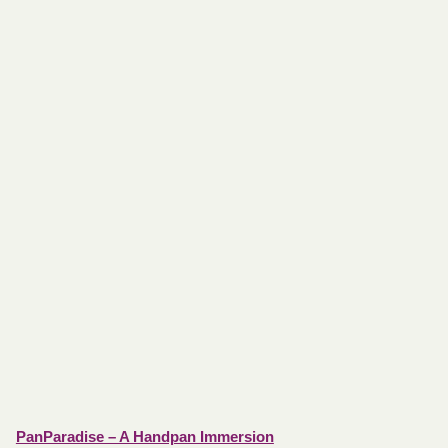
PanParadise – A Handpan Immersion