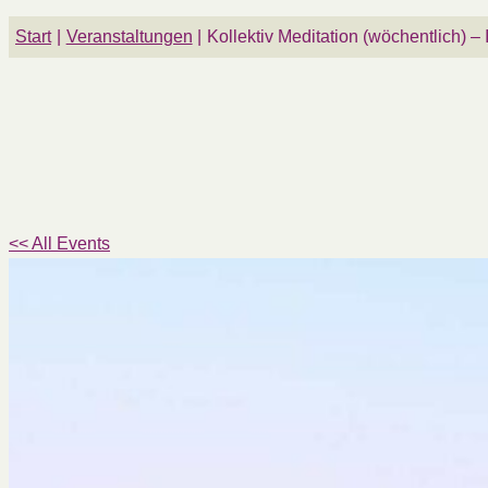
Start
Veranstaltungen
Kollektiv Meditation (wöchentlich) –
<< All Events