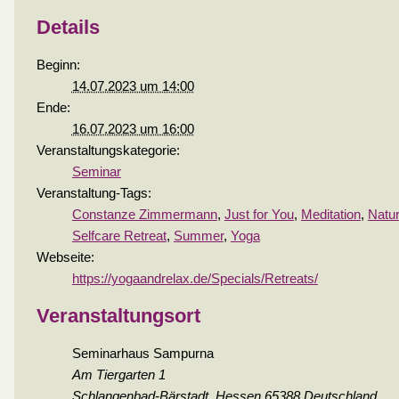
Details
Beginn:
14.07.2023 um 14:00
Ende:
16.07.2023 um 16:00
Veranstaltungskategorie:
Seminar
Veranstaltung-Tags:
Constanze Zimmermann
,
Just for You
,
Meditation
,
Natur
Selfcare Retreat
,
Summer
,
Yoga
Webseite:
https://yogaandrelax.de/Specials/Retreats/
Veranstaltungsort
Seminarhaus Sampurna
Am Tiergarten 1
Schlangenbad-Bärstadt
,
Hessen
65388
Deutschland