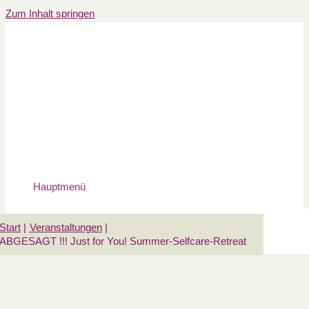
Zum Inhalt springen
Hauptmenü
Start
Veranstaltungen
ABGESAGT !!! Just for You! Summer-Selfcare-Retreat