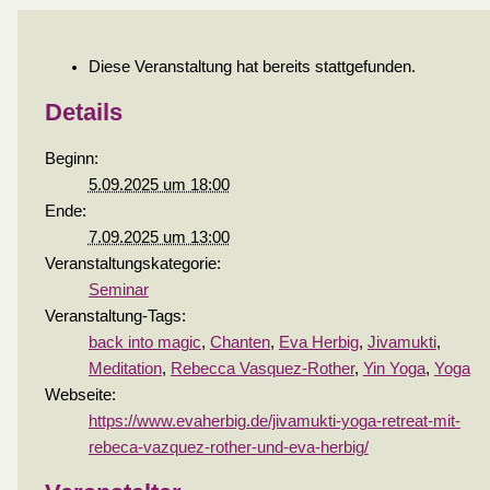
Diese Veranstaltung hat bereits stattgefunden.
Details
Beginn:
5.09.2025 um 18:00
Ende:
7.09.2025 um 13:00
Veranstaltungskategorie:
Seminar
Veranstaltung-Tags:
back into magic
,
Chanten
,
Eva Herbig
,
Jivamukti
,
Meditation
,
Rebecca Vasquez-Rother
,
Yin Yoga
,
Yoga
Webseite:
https://www.evaherbig.de/jivamukti-yoga-retreat-mit-
rebeca-vazquez-rother-und-eva-herbig/