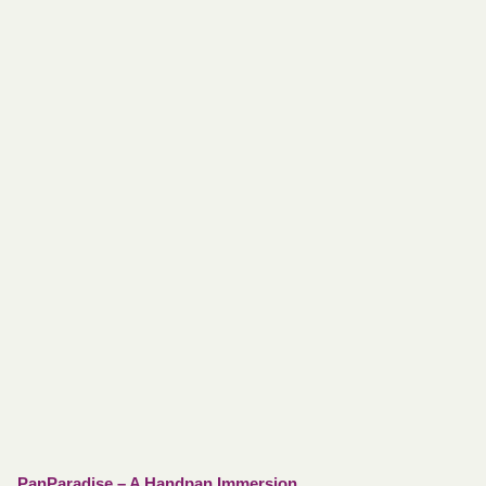
PanParadise – A Handpan Immersion