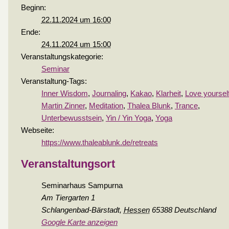
Beginn:
22.11.2024 um 16:00
Ende:
24.11.2024 um 15:00
Veranstaltungskategorie:
Seminar
Veranstaltung-Tags:
Inner Wisdom
,
Journaling
,
Kakao
,
Klarheit
,
Love yoursel
Martin Zinner
,
Meditation
,
Thalea Blunk
,
Trance
,
Unterbewusstsein
,
Yin / Yin Yoga
,
Yoga
Webseite:
https://www.thaleablunk.de/retreats
Veranstaltungsort
Seminarhaus Sampurna
Am Tiergarten 1
Schlangenbad-Bärstadt
,
Hessen
65388
Deutschland
Google Karte anzeigen