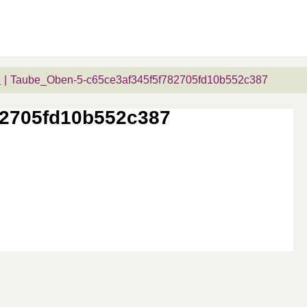
n
Taube_Oben-5-c65ce3af345f5f782705fd10b552c387
82705fd10b552c387