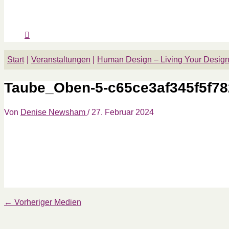
Start
Veranstaltungen
Human Design – Living Your Desig
Taube_Oben-5-c65ce3af345f5f7
Von
Denise Newsham
/
27. Februar 2024
←
Vorheriger Medien