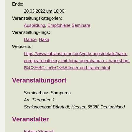
Ende:
20.03.2022 um 18:00
Veranstaltungskategorien:
Ausbildung
,
Empfohlene Seminare
Veranstaltung-Tags:
Dance
,
Haka
Webseite:
https://www.fabianstrumpf.de/workshops/details/haka-
european-battlecry-mit-toroa-aperahama-nz-workshop-
f%C3%BCr-m%C3%A4nner-und-frauen.html
Veranstaltungsort
Seminarhaus Sampurna
Am Tiergarten 1
Schlangenbad-Bärstadt
,
Hessen
65388
Deutschland
Veranstalter
Fabian Strumpf