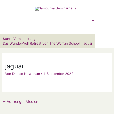
Zum
Suchen …
Inhalt
Hauptm
springen
Start
Veranstaltungen
Das Wunder-Voll Retreat von The Woman School
jaguar
jaguar
Von
Denise Newsham
/
1. September 2022
←
Vorheriger Medien