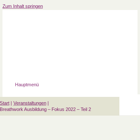
Zum Inhalt springen
Hauptmenü
Start
Veranstaltungen
Breathwork Ausbildung – Fokus 2022 – Teil 2