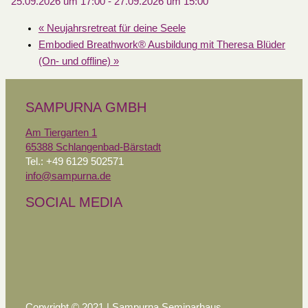
25.09.2026 um 17:00
-
27.09.2026 um 15:00
«
Neujahrsretreat für deine Seele
Embodied Breathwork® Ausbildung mit Theresa Blüder
(On- und offline)
»
SAMPURNA GMBH
Am Tiergarten 1
65388 Schlangenbad-Bärstadt
Tel.: +49 6129 502571
info@sampurna.de
SOCIAL MEDIA
Copyright © 2021 | Sampurna Seminarhaus