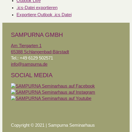
Outlook Live
.ics-Datei exportieren
Exportiere Outlook .ics Datei
SAMPURNA GMBH
Am Tiergarten 1
65388 Schlangenbad-Bärstadt
Tel.: +49 6129 502571
info@sampurna.de
SOCIAL MEDIA
Copyright © 2021 | Sampurna Seminarhaus