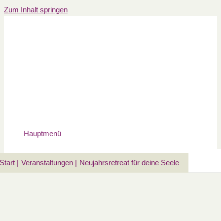
Zum Inhalt springen
Hauptmenü
Start
Veranstaltungen
Neujahrsretreat für deine Seele