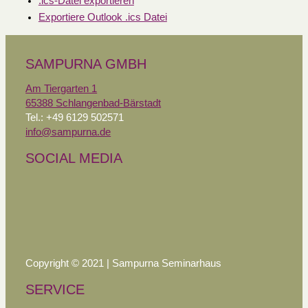
.ics-Datei exportieren
Exportiere Outlook .ics Datei
SAMPURNA GMBH
Am Tiergarten 1
65388 Schlangenbad-Bärstadt
Tel.: +49 6129 502571
info@sampurna.de
SOCIAL MEDIA
Copyright © 2021 | Sampurna Seminarhaus
SERVICE