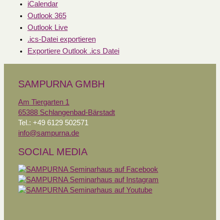
iCalendar
Outlook 365
Outlook Live
.ics-Datei exportieren
Exportiere Outlook .ics Datei
SAMPURNA GMBH
Am Tiergarten 1
65388 Schlangenbad-Bärstadt
Tel.: +49 6129 502571
info@sampurna.de
SOCIAL MEDIA