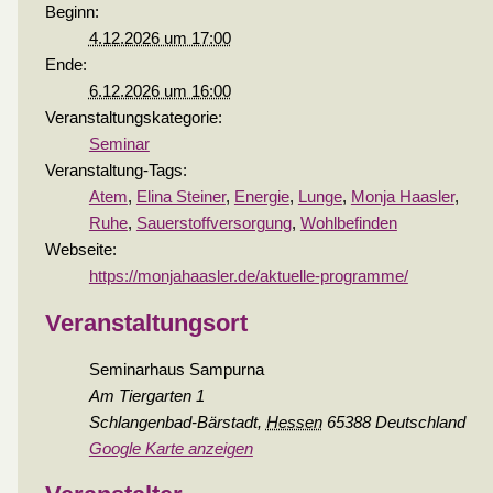
Beginn:
4.12.2026 um 17:00
Ende:
6.12.2026 um 16:00
Veranstaltungskategorie:
Seminar
Veranstaltung-Tags:
Atem
,
Elina Steiner
,
Energie
,
Lunge
,
Monja Haasler
,
Ruhe
,
Sauerstoffversorgung
,
Wohlbefinden
Webseite:
https://monjahaasler.de/aktuelle-programme/
Veranstaltungsort
Seminarhaus Sampurna
Am Tiergarten 1
Schlangenbad-Bärstadt
,
Hessen
65388
Deutschland
Google Karte anzeigen