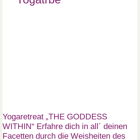
Yogaretreat
„THE
GODDESS
WITHIN“
Erfahre
dich
in
all
´
deinen
Facetten
durch
die
Weisheiten
des
Yoga
Yogaretreat „THE GODDESS
WITHIN“ Erfahre dich in all´ deinen
Facetten durch die Weisheiten des