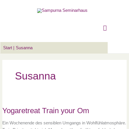
Zum
Suchen …
Hauptm
Inhalt
springen
Start
Susanna
Susanna
Yogaretreat
Train
your
Om
Yogaretreat Train your Om
Ein Wochenende des sensiblen Umgangs in Wohlfühlatmosphäre.