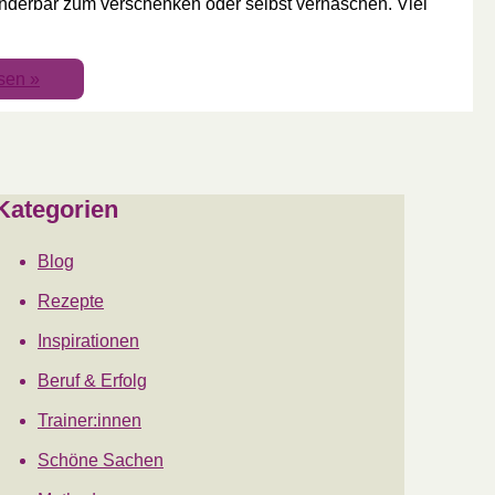
underbar zum verschenken oder selbst vernaschen. Viel
sen »
Kategorien
Blog
Rezepte
Inspirationen
Beruf & Erfolg
Trainer:innen
Schöne Sachen