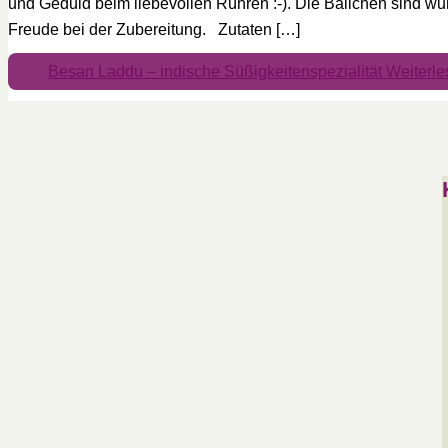
und Geduld beim liebevollen Rühren :-). Die Bällchen sind w
Freude bei der Zubereitung. Zutaten […]
Besan Laddu – indische Süßigkeitenspezialität
Weiterle