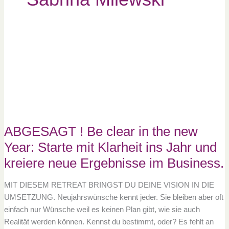
ABGESAGT
!
Be
clear
in
the
new
Year:
Starte
mit
Klarheit
ins
Jahr
und
ABGESAGT ! Be clear in the new
kreiere
neue
Year: Starte mit Klarheit ins Jahr und
Ergebnisse
im
kreiere neue Ergebnisse im Business.
Business.
MIT DIESEM RETREAT BRINGST DU DEINE VISION IN DIE
UMSETZUNG. Neujahrswünsche kennt jeder. Sie bleiben aber oft
einfach nur Wünsche weil es keinen Plan gibt, wie sie auch
Realität werden können. Kennst du bestimmt, oder? Es fehlt an