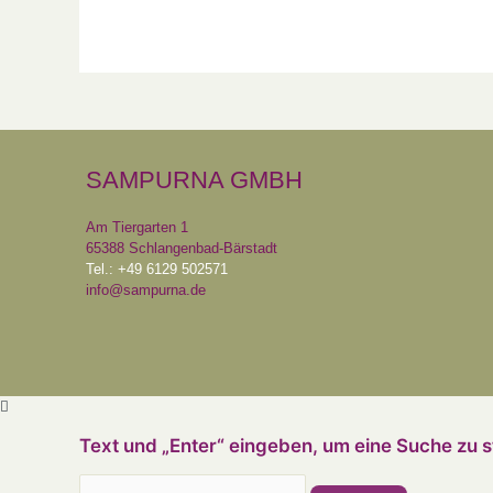
SAMPURNA GMBH
Am Tiergarten 1
65388 Schlangenbad-Bärstadt
Tel.: +49 6129 502571
info@sampurna.de
Text und „Enter“ eingeben, um eine Suche zu s