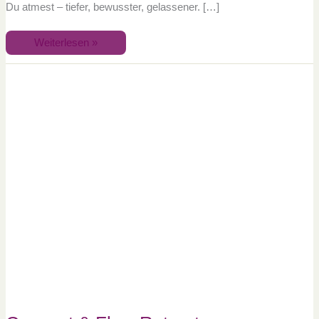
Du atmest – tiefer, bewusster, gelassener. […]
Weiterlesen »
Connect
&
Flow
Retreat