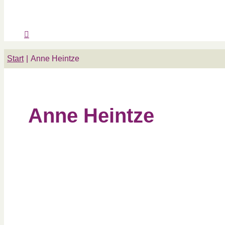
Start
Anne Heintze
Anne Heintze