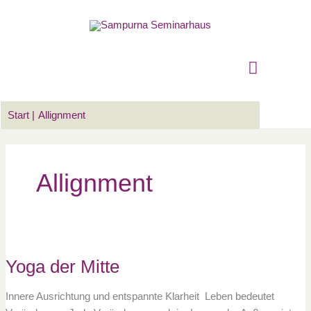
Zum
Suchen …
Hauptm
Inhalt
springen
Start
Allignment
Allignment
Yoga
der
Mitte
Yoga der Mitte
Innere Ausrichtung und entspannte Klarheit Leben bedeutet