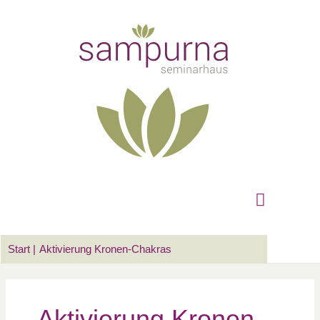
Zum
Suchen …
Hauptm
Inhalt
springen
Start
Aktivierung Kronen-Chakras
Aktivierung Kronen-