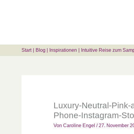
Zum
Suchen …
Inhalt
springen
Start
Blog
Inspirationen
Intuitive Reise zum Sam
Luxury-Neutral-Pink-
Phone-Instagram-Stor
Von
Caroline Engel
/
27. November 2