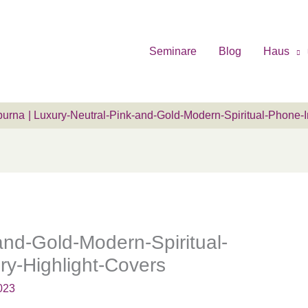
Seminare
Blog
Haus
purna
Luxury-Neutral-Pink-and-Gold-Modern-Spiritual-Phone-I
and-Gold-Modern-Spiritual-
y-Highlight-Covers
023