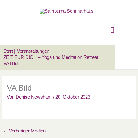
Zum
Suchen …
Hauptm
Inhalt
springen
Start
Veranstaltungen
ZEIT FÜR DICH – Yoga und Meditation Retreat
VA Bild
VA Bild
Von
Denise Newsham
/
20. Oktober 2023
←
Vorheriger Medien